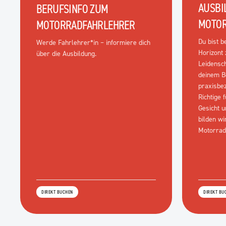
AUSBI
BERUFSINFO ZUM
MOTOR
MOTORRADFAHRLEHRER
Du bist b
Werde Fahrlehrer*in – informiere dich
Horizont 
über die Ausbildung.
Leidensc
deinem B
praxisbe
Richtige 
Gesicht u
bilden wi
Motorrad
DIREKT BUCHEN
DIREKT BU