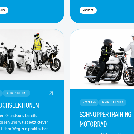
CHEN
ANFRAGE
FAHRAUSBILDUNG
UCHSLEKTIONEN
MOTORRAD
FAHRAUSBILDUNG
SCHNUPPERTRAINING
den Grundkurs bereits
ssen und willst jetzt clever
MOTORRAD
uf dem Weg zur praktischen