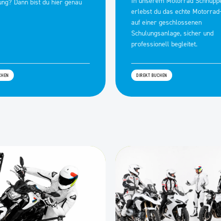
In unserem Motorrad Schnuppe
ung? Dann bist du hier genau
erlebst du das echte Motorrad
auf einer geschlossenen
Schulungsanlage, sicher und
professionell begleitet.
CHEN
DIREKT BUCHEN