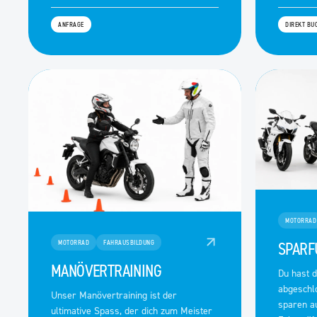
ANFRAGE
DIREKT BU
MOTORRAD
SPARF
MOTORRAD
FAHRAUSBILDUNG
MANÖVERTRAINING
Du hast 
abgeschlo
Unser Manövertraining ist der
sparen a
ultimative Spass, der dich zum Meister