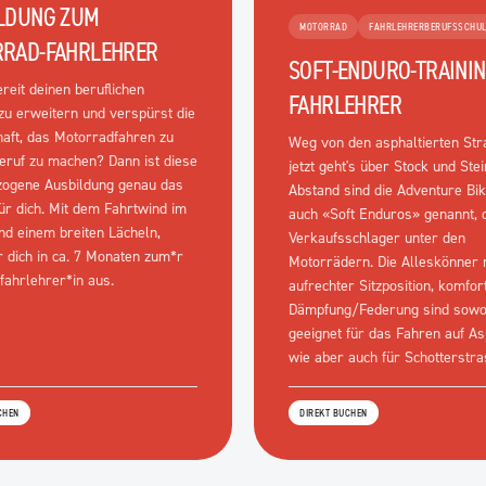
LDUNG ZUM
MOTORRAD
FAHRLEHRERBERUFSSCHUL
RAD-FAHRLEHRER
SOFT-ENDURO-TRAINI
ereit deinen beruflichen
FAHRLEHRER
zu erweitern und verspürst die
haft, das Motorradfahren zu
Weg von den asphaltierten Str
eruf zu machen? Dann ist diese
jetzt geht's über Stock und Stei
zogene Ausbildung genau das
Abstand sind die Adventure Bi
für dich. Mit dem Fahrtwind im
auch «Soft Enduros» genannt, 
nd einem breiten Lächeln,
Verkaufsschlager unter den
r dich in ca. 7 Monaten zum*r
Motorrädern. Die Alleskönner 
fahrlehrer*in aus.
aufrechter Sitzposition, komfor
Dämpfung/Federung sind sowo
geeignet für das Fahren auf As
wie aber auch für Schotterstra
CHEN
DIREKT BUCHEN