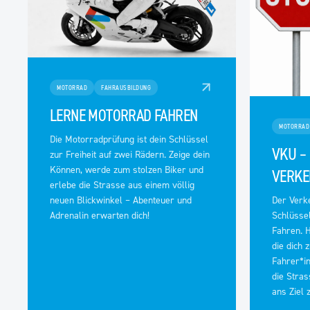
MOTORRAD
FAHRAUSBILDUNG
LERNE MOTORRAD FAHREN
MOTORRAD
Die Motorradprüfung ist dein Schlüssel
VKU –
zur Freiheit auf zwei Rädern. Zeige dein
Können, werde zum stolzen Biker und
VERKE
erlebe die Strasse aus einem völlig
Der Verke
neuen Blickwinkel – Abenteuer und
Schlüsse
Adrenalin erwarten dich!
Fahren. H
die dich
Fahrer*in
die Stras
ans Ziel