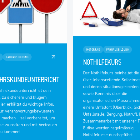
MOTORRAD
FAHRAUSBILDUNG
FAHRAUSBILDUNG
NOTHILFEKURS
Der Nothilfekurs beinhaltet die
HRSKUNDEUNTERRICHT
über lebensrettende Sofortm
und deren situationsgerechten 
hrskundeunterricht ist dein
sowie Kenntnis über die
l zu sicherem und klugem
organisatorischen Massnahme
ier erhältst du wichtige Infos,
einem Unfallort (Überblick, Si
 zur verantwortungsbewussten
Unfallstelle, Bergung, Notruf). 
 machen – sei vorbereitet, um
Zusammenarbeit mit unserer P
se zu rocken und mit Vertrauen
Eldisa werden regelmässig
 zu kommen!
Nothilfekurse durchgeführt.