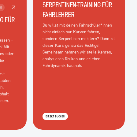
SERPENTINEN-TRAINING FÜR
E
FAHRLEHRER
NG FÜR
Du willst mit deinen Fahrschüler*innen
nicht einfach nur Kurven fahren,
sondern Serpentinen meistern? Dann ist
assen –
dieser Kurs genau das Richtige!
n! Mit
Gemeinsam nehmen wir steile Kehren,
kes oder
analysieren Risiken und erleben
die
Fahrdynamik hautnah.
mit
tablen
hl
phalt-
ssen.
DIREKT BUCHEN