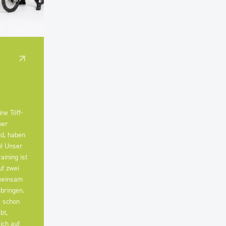
ne Töff-
ner
d, haben
h! Unser
ining ist
uf zwei
meinsam
rbringen.
r schon
bt,
ich auf