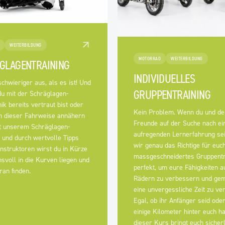
WEITERBILDUNG
MOTORRAD
WEITERBILDUNG
GLAGENTRAINING
INDIVIDUELLES
schwieriger aus, als es ist! Und
GRUPPENTRAINING
du mit der Schräglagen-
ik bereits vertraut bist oder
Kein Problem. Wenn du und dei
ch dieser Fahrweise annähern
Freunde auf der Suche nach ei
it unserem Schräglagen-
aufregenden Lernerfahrung sei
 und durch wertvolle Tipps
wir genau das Richtige für euc
nstruktoren wirst du in Kürze
massgeschneidertes Gruppentra
svoll in die Kurven liegen und
perfekt, um eure Fähigkeiten a
an finden.
Rädern zu verbessern und ge
eine unvergessliche Zeit zu ve
Egal, ob ihr Anfänger seid ode
einige Kilometer hinter euch ha
dieser Kurs bringt euch sicherl