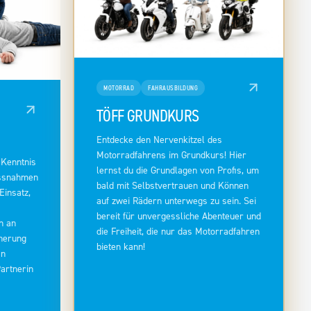
MOTORRAD
FAHRAUSBILDUNG
TÖFF GRUNDKURS
Entdecke den Nervenkitzel des
Motorradfahrens im Grundkurs! Hier
 Kenntnis
lernst du die Grundlagen von Profis, um
assnahmen
bald mit Selbstvertrauen und Können
Einsatz,
auf zwei Rädern unterwegs zu sein. Sei
bereit für unvergessliche Abenteuer und
n an
die Freiheit, die nur das Motorradfahren
cherung
bieten kann!
In
artnerin