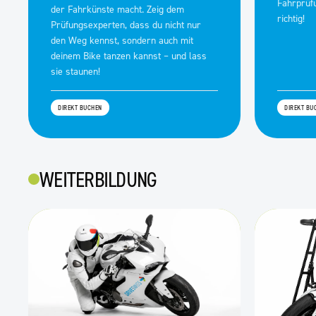
Fahrprüf
der Fahrkünste macht. Zeig dem
richtig!
Prüfungsexperten, dass du nicht nur
den Weg kennst, sondern auch mit
deinem Bike tanzen kannst – und lass
sie staunen!
DIREKT BUCHEN
DIREKT BU
WEITERBILDUNG