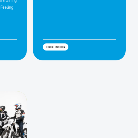
rtraining
-Feeling
DIREKT BUCHEN