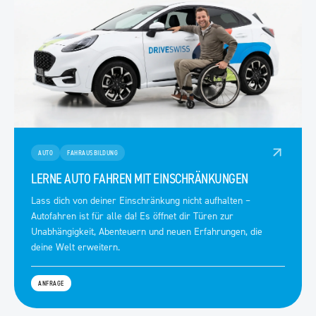
AUTO
FAHRAUSBILDUNG
LERNE AUTO FAHREN MIT EINSCHRÄNKUNGEN
Lass dich von deiner Einschränkung nicht aufhalten –
Autofahren ist für alle da! Es öffnet dir Türen zur
Unabhängigkeit, Abenteuern und neuen Erfahrungen, die
deine Welt erweitern.
ANFRAGE