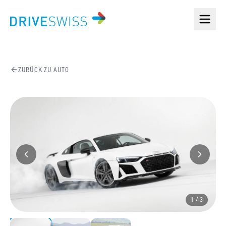
ZURÜCK ZU
AUTO
1
/
3