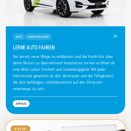
AUTO
FAHRAUSBILDUNG
LERNE AUTO FAHREN
Sei bereit, neue Wege zu entdecken und die Kontrolle über
deine Reisen zu übernehmen! Autofahren lernen eröffnet dir
eine Welt voller Freiheit und Unabhängigkeit. Mit jeder
Fahrstunde gewinnst du das Vertrauen und die Fähigkeiten,
die dich befähigen, selbstbestimmt auf den Strassen
unterwegs zu sein.
ANFRAGE
★
BELIEBT