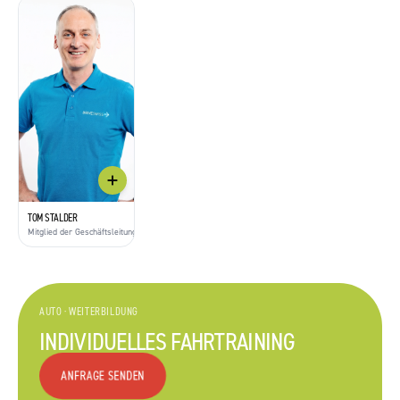
TOM STALDER
Mitglied der Geschäftsleitung
AUTO
·
WEITERBILDUNG
INDIVIDUELLES FAHRTRAINING
ANFRAGE SENDEN