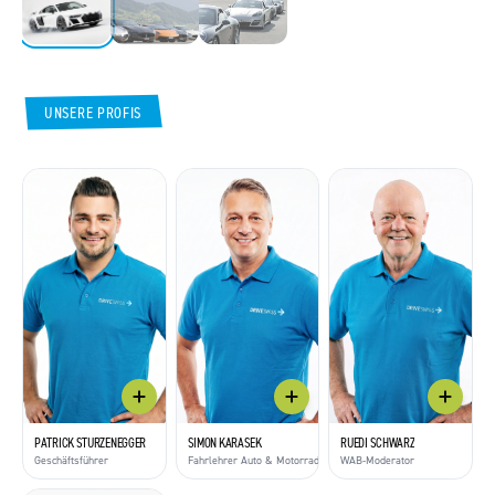
UNSERE PROFIS
PATRICK STURZENEGGER
SIMON KARASEK
RUEDI SCHWARZ
Geschäftsführer
Fahrlehrer Auto & Motorrad / WAB-Moderator
WAB-Moderator