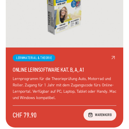
LERNMATERIAL & THEORIE
ONLINE LERNSOFTWARE KAT. B, A, A1
Lernprogramm für die Theorieprüfung Auto, Motorrad und
Roller. Zugang für 1 Jahr mit dem Zugangscode fürs Online-
Lernportal. Verfügbar auf PC, Laptop, Tablet oder Handy. Mac
und Windows kompatibel.
CHF 79.90
WARENKORB