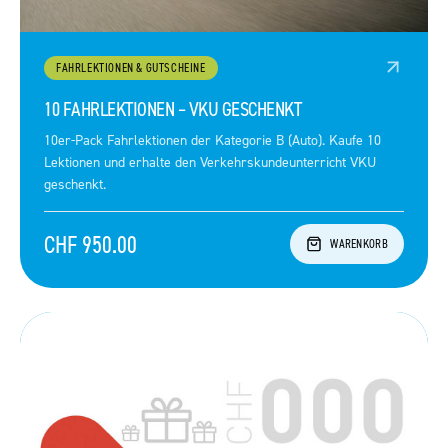
FAHRLEKTIONEN & GUTSCHEINE
10 FAHRLEKTIONEN – VKU GESCHENKT
10er-Pack Fahrlektionen der Kategorie B (Auto). Kaufe 10
Lektionen und erhalte den Verkehrskundeunterricht VKU
geschenkt.
CHF 950.00
WARENKORB