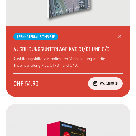
LERNMATERIAL & THEORIE
AUSBILDUNGSUNTERLAGE KAT. C1/D1 UND C/D
Ausbildungshilfe zur optimalen Vorbereitung auf die
Theorieprüfung Kat. C1/D1 und C/D.
CHF 54.90
WARENKORB