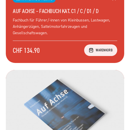
AUF ACHSE – FACHBUCH KAT. C1 / C / D1 / D
Fachbuch für Führer/-innen von Kleinbussen, Lastwagen,
Anhängerzügen, Sattelmotorfahrzeugen und
Gesellschaftswagen.
CHF 134.90
WARENKORB