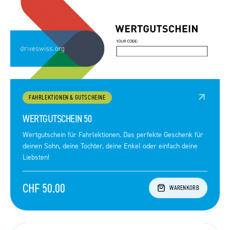
FAHRLEKTIONEN & GUTSCHEINE
WERTGUTSCHEIN 50
Wertgutschein für Fahrlektionen. Das perfekte Geschenk für
deinen Sohn, deine Tochter, deine Enkel oder einfach deine
Liebsten!
CHF 50.00
WARENKORB