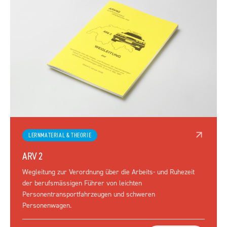
LERNMATERIAL & THEORIE
ARV 2
Wegleitung zur Verordnung über die Arbeits- und Ruhezeit
der berufsmässigen Führer von leichten
Personentransportfahrzeugen und schweren
Personenwagen.