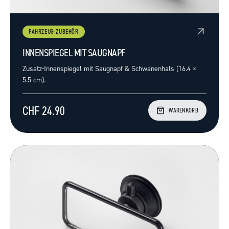
FAHRZEUG-ZUBEHÖR
INNENSPIEGEL MIT SAUGNAPF
Zusatz-Innenspiegel mit Saugnapf & Schwanenhals (16.4 ×
5.5 cm).
CHF 24.90
WARENKORB