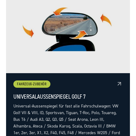
FAHRZEUG-ZUBEHÖR
UNIVERSALAUSSENSPIEGEL GOLF 7
Universal-Aussenspiegel für fast alle Fahrschulwagen: VW
Golf VII & VIII, ID, Sportsvan, Tiguan, T-Roc, Polo, Touareg,
Bus T6 / Audi A3, Q2, Q3, Q5 / Seat Arona, Leon III,
Alhambra, Ateca / Skoda Karoq, Scala, Octavia III / BMW
1er, 2er, 3er, X1, X2, F40, F45, F48 / Mercedes W205 / Ford