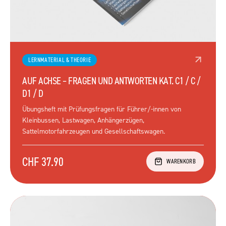
LERNMATERIAL & THEORIE
AUF ACHSE – FRAGEN UND ANTWORTEN KAT. C1 / C /
D1 / D
Übungsheft mit Prüfungsfragen für Führer/-innen von
Kleinbussen, Lastwagen, Anhängerzügen,
Sattelmotorfahrzeugen und Gesellschaftswagen.
CHF 37.90
WARENKORB