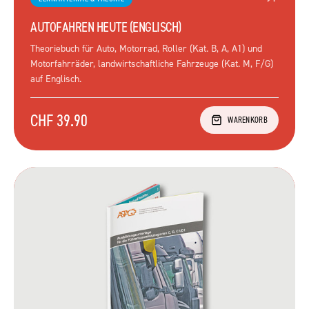
AUTOFAHREN HEUTE (ENGLISCH)
Theoriebuch für Auto, Motorrad, Roller (Kat. B, A, A1) und
Motorfahrräder, landwirtschaftliche Fahrzeuge (Kat. M, F/G)
auf Englisch.
CHF 39.90
WARENKORB