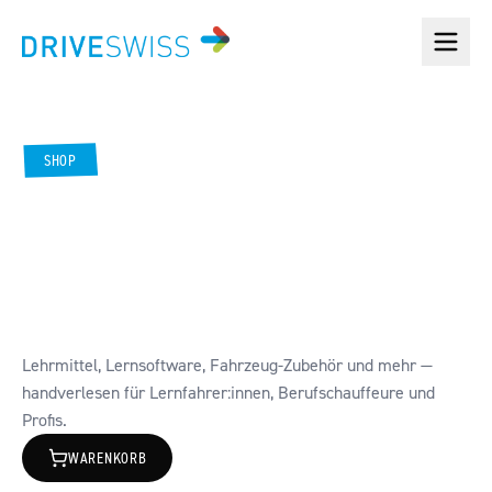
SHOP
ALLES
FÜR
DEINEN
WEG.
Lehrmittel, Lernsoftware, Fahrzeug-Zubehör und mehr —
handverlesen für Lernfahrer:innen, Berufschauffeure und
Profis.
WARENKORB