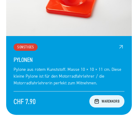
SONSTIGES
PYLONEN
Pylone aus rotem Kunststoff. Masse 10 × 10 × 11 cm. Diese
kleine Pylone ist für den Motorradfahrlehrer / die
Motorradfahrlehrerin perfekt zum Mitnehmen.
CHF 7.90
WARENKORB