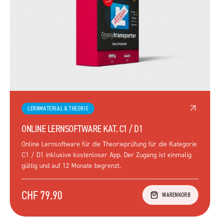
LERNMATERIAL & THEORIE
ONLINE LERNSOFTWARE KAT. C1 / D1
Online Lernsoftware für die Theorieprüfung für die Kategorie
C1 / D1 inklusive kostenloser App. Der Zugang ist einmalig
gültig und auf 12 Monate begrenzt.
CHF 79.90
WARENKORB