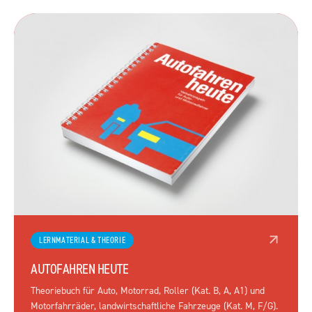
LERNMATERIAL & THEORIE
AUTOFAHREN HEUTE
Theoriebuch für Auto, Motorrad, Roller (Kat. B, A, A1) und
Motorfahrräder, landwirtschaftliche Fahrzeuge (Kat. M, F/G).