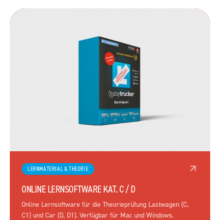
LERNMATERIAL & THEORIE
ONLINE LERNSOFTWARE KAT. C / D
Online Lernsoftware für die Theorieprüfung Lastwagen (C,
C1) und Car (D, D1). Verfügbar für Mac und Windows.