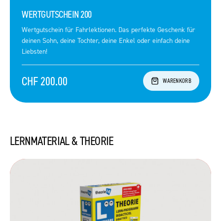
WERTGUTSCHEIN 200
Wertgutschein für Fahrlektionen. Das perfekte Geschenk für
deinen Sohn, deine Tochter, deine Enkel oder einfach deine
Liebsten!
CHF 200.00
WARENKORB
LERNMATERIAL & THEORIE