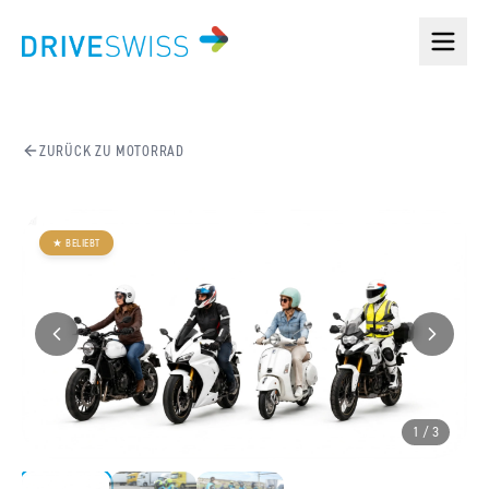
ZURÜCK ZU
MOTORRAD
★
BELIEBT
1
/
3