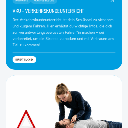
MOTORRAD
FAHRAUSBILDUNG
VKU – VERKEHRSKUNDEUNTERRICHT
Der Verkehrskundeunterricht ist dein Schlüssel zu sicherem
und klugem Fahren. Hier erhältst du wichtige Infos, die dich
zur verantwortungsbewussten Fahrer*in machen – sei
vorbereitet, um die Strasse zu rocken und mit Vertrauen ans
Ziel zu kommen!
DIREKT BUCHEN