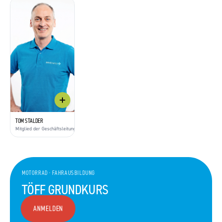
TOM STALDER
Mitglied der Geschäftsleitung
MOTORRAD
·
FAHRAUSBILDUNG
TÖFF GRUNDKURS
ANMELDEN