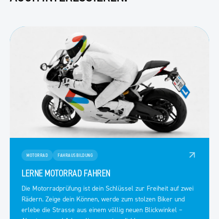
MOTORRAD
FAHRAUSBILDUNG
LERNE MOTORRAD FAHREN
Die Motorradprüfung ist dein Schlüssel zur Freiheit auf zwei
Rädern. Zeige dein Können, werde zum stolzen Biker und
erlebe die Strasse aus einem völlig neuen Blickwinkel –