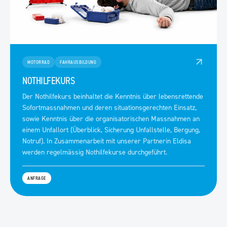
MOTORRAD
FAHRAUSBILDUNG
NOTHILFEKURS
Der Nothilfekurs beinhaltet die Kenntnis über lebensrettende
Sofortmassnahmen und deren situationsgerechten Einsatz,
sowie Kenntnis über die organisatorischen Massnahmen an
einem Unfallort (Überblick, Sicherung Unfallstelle, Bergung,
Notruf). In Zusammenarbeit mit unserer Partnerin Eldisa
werden regelmässig Nothilfekurse durchgeführt.
ANFRAGE